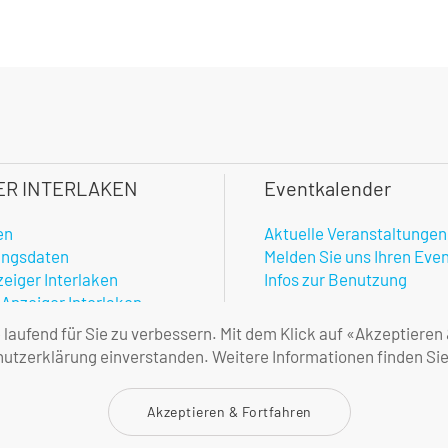
ER INTERLAKEN
Eventkalender
en
Aktuelle Veranstaltungen
ungsdaten
Melden Sie uns Ihren Eve
zeiger Interlaken
Infos zur Benutzung
 Anzeiger Interlaken
hner
aufend für Sie zu verbessern. Mit dem Klick auf «Akzeptieren
enste
tzerklärung einverstanden. Weitere Informationen finden Sie
amtlicher Anzeiger
ne Geschäftsbedingungen
Akzeptieren & Fortfahren