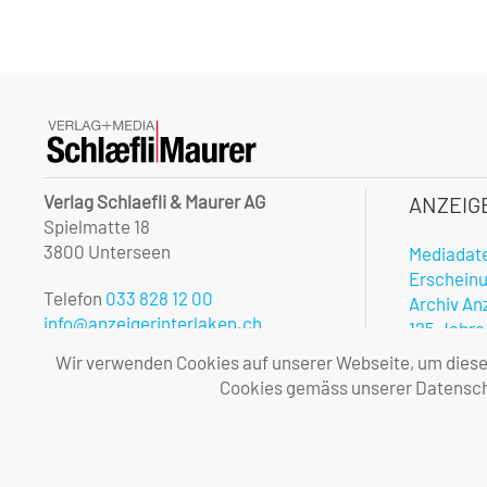
Verlag Schlaefli & Maurer AG
ANZEIG
Spielmatte 18
3800 Unterseen
Mediadat
Erschein
Telefon
033 828 12 00
Archiv An
info@anzeigerinterlaken.ch
125 Jahre
Onlinerec
Wir verwenden Cookies auf unserer Webseite, um diese l
Unsere Öffnungszeiten:
Notfalldi
Cookies gemäss unserer Datenschu
Montag – Freitag
Vorteile 
08.00 – 12.00 und 13.30 – 17.00 Uhr
Allgemei