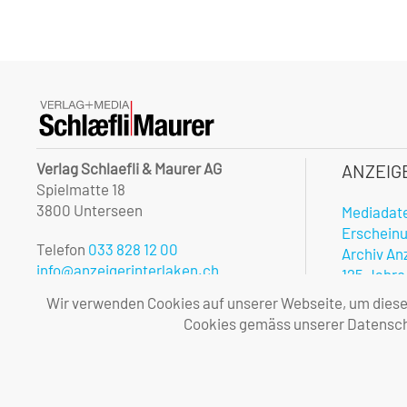
Verlag Schlaefli & Maurer AG
ANZEIG
Spielmatte 18
3800 Unterseen
Mediadat
Erschein
Telefon
033 828 12 00
Archiv An
info@anzeigerinterlaken.ch
125 Jahre
Onlinerec
Wir verwenden Cookies auf unserer Webseite, um diese l
Unsere Öffnungszeiten:
Notfalldi
Cookies gemäss unserer Datenschu
Montag – Freitag
Vorteile 
08.00 – 12.00 und 13.30 – 17.00 Uhr
Allgemei