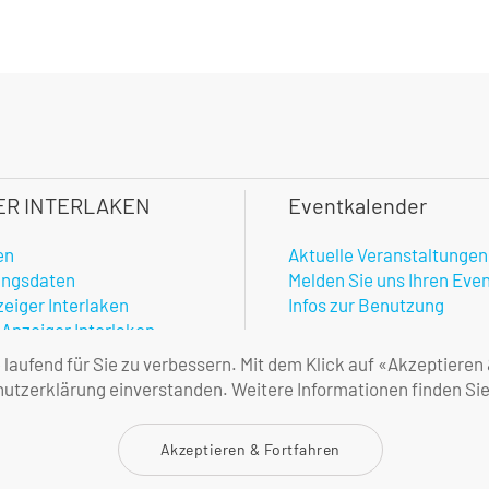
ER INTERLAKEN
Eventkalender
en
Aktuelle Veranstaltungen
ungsdaten
Melden Sie uns Ihren Eve
zeiger Interlaken
Infos zur Benutzung
 Anzeiger Interlaken
hner
aufend für Sie zu verbessern. Mit dem Klick auf «Akzeptieren
enste
tzerklärung einverstanden. Weitere Informationen finden Sie
amtlicher Anzeiger
ne Geschäftsbedingungen
Akzeptieren & Fortfahren