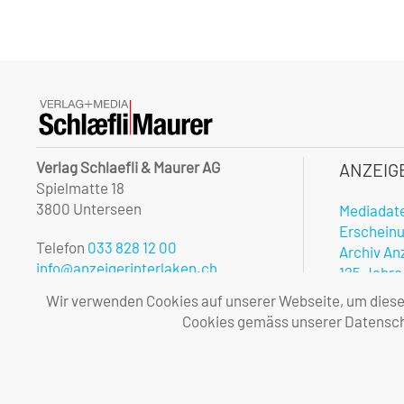
Verlag Schlaefli & Maurer AG
ANZEIG
Spielmatte 18
3800 Unterseen
Mediadat
Erschein
Telefon
033 828 12 00
Archiv An
info@anzeigerinterlaken.ch
125 Jahre
Onlinerec
Wir verwenden Cookies auf unserer Webseite, um diese l
Unsere Öffnungszeiten:
Notfalldi
Cookies gemäss unserer Datenschu
Montag – Freitag
Vorteile 
08.00 – 12.00 und 13.30 – 17.00 Uhr
Allgemei