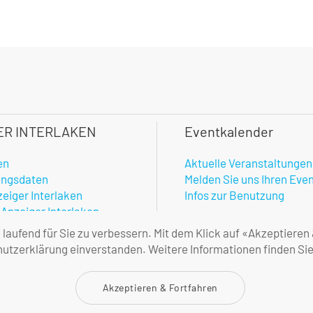
ER INTERLAKEN
Eventkalender
en
Aktuelle Veranstaltungen
ungsdaten
Melden Sie uns Ihren Eve
zeiger Interlaken
Infos zur Benutzung
 Anzeiger Interlaken
hner
aufend für Sie zu verbessern. Mit dem Klick auf «Akzeptieren
enste
tzerklärung einverstanden. Weitere Informationen finden Sie
amtlicher Anzeiger
ne Geschäftsbedingungen
Akzeptieren & Fortfahren