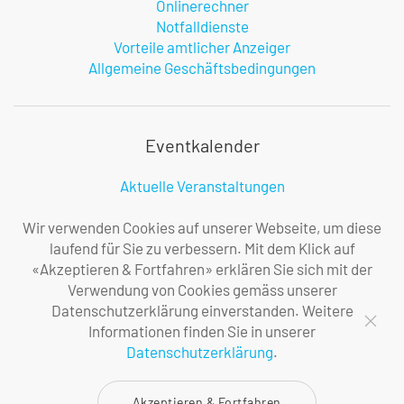
Onlinerechner
Notfalldienste
Vorteile amtlicher Anzeiger
Allgemeine Geschäftsbedingungen
Eventkalender
Aktuelle Veranstaltungen
Melden Sie uns Ihren Event
Infos zur Benutzung
Wir verwenden Cookies auf unserer Webseite, um diese
laufend für Sie zu verbessern. Mit dem Klick auf
«Akzeptieren & Fortfahren» erklären Sie sich mit der
Verwendung von Cookies gemäss unserer
Firma
Datenschutzerklärung einverstanden. Weitere
Informationen finden Sie in unserer
Über uns
Datenschutzerklärung
.
Ihre Ansprechpersonen
Impressum
Akzeptieren & Fortfahren