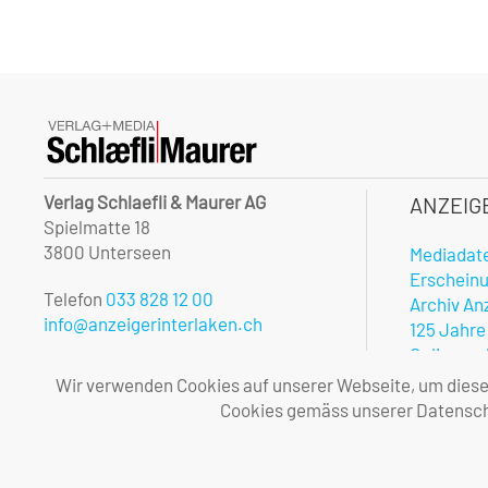
Verlag Schlaefli & Maurer AG
ANZEIG
Spielmatte 18
3800 Unterseen
Mediadat
Erschein
Telefon
033 828 12 00
Archiv An
info@anzeigerinterlaken.ch
125 Jahre
Onlinerec
Unsere Öffnungszeiten:
Notfalldi
Wir verwenden Cookies auf unserer Webseite, um diese l
Montag – Freitag
Vorteile 
Cookies gemäss unserer Datenschu
08.00 – 12.00 und 13.30 – 17.00 Uhr
Allgemei