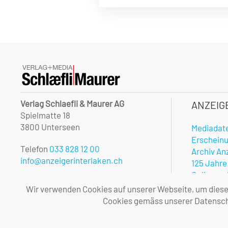
Verlag Schlaefli & Maurer AG
ANZEIG
Spielmatte 18
3800 Unterseen
Mediadat
Erschein
Telefon
033 828 12 00
Archiv An
info@anzeigerinterlaken.ch
125 Jahre
Onlinerec
Unsere Öffnungszeiten:
Notfalldi
Wir verwenden Cookies auf unserer Webseite, um diese l
Montag – Freitag
Vorteile 
Cookies gemäss unserer Datenschu
08.00 – 12.00 und 13.30 – 17.00 Uhr
Allgemei