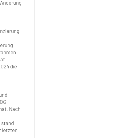
e Änderung
anzierung
ierung
 Rahmen
rat
2024 die
 und
 OG
hat. Nach
n stand
 letzten