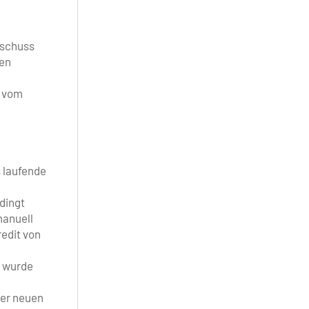
sschuss
den
d vom
s laufende
dingt
manuell
edit von
s wurde
ner neuen