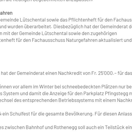
fahren
emeinde Lütschental sowie das Pflichtenheft für den Fachau
und wurden überarbeitet. Diesbezüglich hat der Gemeinderat 
 mit der Gemeinde Lütschental sowie den zugehörigen
tenheft für den Fachausschuss Naturgefahren aktualisiert un
 hat der Gemeinderat einen Nachkredit von Fr. 25’000.– für da
können vor allem im Winter bei schneebedeckten Plätzen nur be
as System und damit die Anzeige für den Parkplatz Pfingstegg 
echsel des entsprechenden Betriebssystems mit einem Nachkr
4 ein Schulfest für die gesamte Bevölkerung. Für diesen Anlas
 zwischen Bahnhof und Rothenegg soll auch ein Teilstück ei