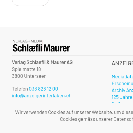
Verlag Schlaefli & Maurer AG
ANZEIG
Spielmatte 18
3800 Unterseen
Mediadat
Erschein
Telefon
033 828 12 00
Archiv An
info@anzeigerinterlaken.ch
125 Jahre
Onlinerec
Unsere Öffnungszeiten:
Notfalldi
Wir verwenden Cookies auf unserer Webseite, um diese l
Montag – Freitag
Vorteile 
Cookies gemäss unserer Datenschu
08.00 – 12.00 und 13.30 – 17.00 Uhr
Allgemei