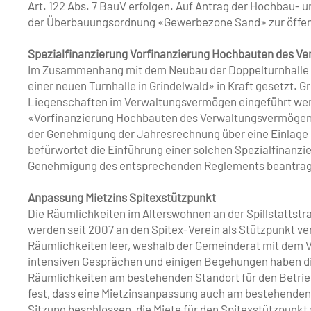
Art. 122 Abs. 7 BauV erfolgen. Auf Antrag der Hochbau-
der Überbauungsordnung «Gewerbezone Sand» zur öffent
Spezialfinanzierung Vorfinanzierung Hochbauten des V
Im Zusammenhang mit dem Neubau der Doppelturnhalle wu
einer neuen Turnhalle in Grindelwald» in Kraft gesetzt. G
Liegenschaften im Verwaltungsvermögen eingeführt werd
«Vorfinanzierung Hochbauten des Verwaltungsvermögens»
der Genehmigung der Jahresrechnung über eine Einlage 
befürwortet die Einführung einer solchen Spezialfinan
Genehmigung des entsprechenden Reglements beantra
Anpassung Mietzins Spitexstützpunkt
Die Räumlichkeiten im Alterswohnen an der Spillstattst
werden seit 2007 an den Spitex-Verein als Stützpunkt ve
Räumlichkeiten leer, weshalb der Gemeinderat mit dem V
intensiven Gesprächen und einigen Begehungen haben die
Räumlichkeiten am bestehenden Standort für den Betrieb
fest, dass eine Mietzinsanpassung auch am bestehenden 
Sitzung beschlossen, die Miete für den Spitexstützpunk