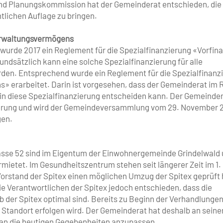
 und Planungskommission hat der Gemeinderat entschieden, di
lichen Auflage zu bringen.
erwaltungsvermögens
rde 2017 ein Reglement für die Spezialfinanzierung «Vorfin
rundsätzlich kann eine solche Spezialfinanzierung für alle
en. Entsprechend wurde ein Reglement für die Spezialfinanz
 erarbeitet. Darin ist vorgesehen, dass der Gemeinderat im
in diese Spezialfinanzierung entscheiden kann. Der Gemeinde
zierung und wird der Gemeindeversammlung vom 29. November 
gen.
rasse 52 sind im Eigentum der Einwohnergemeinde Grindelwald
rmietet. Im Gesundheitszentrum stehen seit längerer Zeit im 1.
orstand der Spitex einen möglichen Umzug der Spitex geprüft 
 Verantwortlichen der Spitex jedoch entschieden, dass die
 der Spitex optimal sind. Bereits zu Beginn der Verhandlunge
Standort erfolgen wird. Der Gemeinderat hat deshalb an seiner
t an die heutigen Gegebenheiten anzupassen.