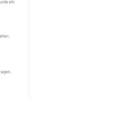
urde ein
ller;
ragen,