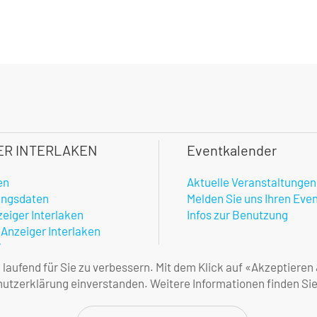
ER INTERLAKEN
Eventkalender
en
Aktuelle Veranstaltungen
ungsdaten
Melden Sie uns Ihren Eve
zeiger Interlaken
Infos zur Benutzung
 Anzeiger Interlaken
hner
enste
aufend für Sie zu verbessern. Mit dem Klick auf «Akzeptieren
amtlicher Anzeiger
tzerklärung einverstanden. Weitere Informationen finden Sie
ne Geschäftsbedingungen