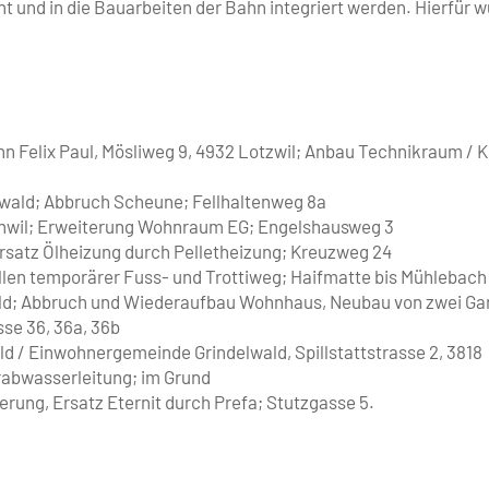
und in die Bauarbeiten der Bahn integriert werden. Hierfür w
n Felix Paul, Mösliweg 9, 4932 Lotzwil; Anbau Technikraum / Ke
lwald; Abbruch Scheune; Fellhaltenweg 8a
nwil; Erweiterung Wohnraum EG; Engelshausweg 3
rsatz Ölheizung durch Pelletheizung; Kreuzweg 24
ellen temporärer Fuss- und Trottiweg; Haifmatte bis Mühlebach
ald; Abbruch und Wiederaufbau Wohnhaus, Neubau von zwei Ga
se 36, 36a, 36b
d / Einwohnergemeinde Grindelwald, Spillstattstrasse 2, 3818
rabwasserleitung; im Grund
rung, Ersatz Eternit durch Prefa; Stutzgasse 5.