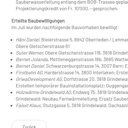
Sauberwasserleitung entlang dem BOB-Trassee geplant 
Projektierungskredit von Fr. 10’000.– gesprochen.
Erteilte Baubewilligungen
Im Juli wurden nachfolgende Bauvorhaben bewilligt:
Häni Daniel,
Bleierstrasse 5, 8942 Oberrieden / Lehman
Obere Gletscherstrasse 61
Suter Werner,
Obere Gletscherstrasse 118, 3818 Grinde
Bernet Jolanda,
Mettleneggenstrasse 18b, 3665 Watte
Bernet Daniel,
Schwarzenburgstrasse 14, 3007 Bern; E
Firstbahn AG,
Harderstrasse 14, 3800 Interlaken; Erst
GriwaDevelopment AG,
Dorfstrasse 20, 3818 Grindelw
Erstellen temporärer Bauinstallationsplatz; Guggengas
Holzwärme Grindelwald AG,
Endweg 75, 3818 Grindelwal
Grindelwald; Neubau Fernwärmeleitung, Ersatz Saube
Faisst Klaus,
Stutzgasse 5, 3818 Grindelwald; Dachsanie
Zurück