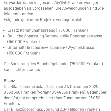
Es wurden daher insgesamt 754’845 Franken weniger
ausgegeben als vorgesehen. Die Abweichungen sind wie
folgt entstanden:
Folgende geplanten Projekte verzögern sich:
Ersatz Kommunalfahrzeug (175’000 Franken)
Bauliche Anpassung Sammelstelle ­Panoramastrasse
(150’000 Franken)
Unterhalt Hirscheren-/Haberen-/­Wychelstrasse
(150’000 Franken)
Die Sanierung des Bahnhofgebäudes (750’000 Franken)
kam nicht zustande.
Bilanz
Die Bilanzsumme beläuft sich per 31. Dezember 2025
9’569’666 Franken (Vorjahr 9’544’636 Franken). Gegenüber
dem Vorjahr entspricht dies einer Zunahme von 25’030
Franken.
Der Bilanzüberschuss von rund 2,04 Millionen Franken