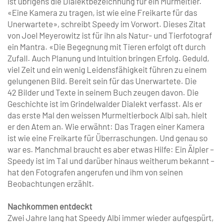
ist übrigens die Dialektbezeichnung für ein Murmeltier.
«Eine Kamera zu tragen, ist wie eine Freikarte für das
Unerwartete», schreibt Speedy im Vorwort. Dieses Zitat
von Joel Meyerowitz ist für ihn als Natur- und Tierfotograf
ein Mantra. «Die Begegnung mit Tieren erfolgt oft durch
Zufall. Auch Planung und Intuition bringen Erfolg. Geduld,
viel Zeit und ein wenig Leidensfähigkeit führen zu einem
gelungenen Bild. Bereit sein für das Unerwartete. Die
42 Bilder und Texte in seinem Buch zeugen davon. Die
Geschichte ist im Grindelwalder Dialekt verfasst. Als er
das erste Mal den weissen Murmeltierbock Albi sah, hielt
er den Atem an. Wie erwähnt: Das Tragen einer Kamera
ist wie eine Freikarte für Überraschungen. Und genau so
war es. Manchmal braucht es aber etwas Hilfe: Ein Älpler –
Speedy ist im Tal und darüber hinaus weitherum bekannt –
hat den Fotografen angerufen und ihm von seinen
Beobachtungen erzählt.
Nachkommen entdeckt
Zwei Jahre lang hat Speedy Albi immer wieder aufgespürt,