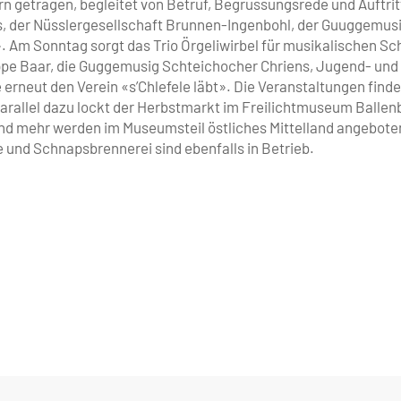
etragen, be­gleitet von Betruf, Begrüssungs­rede und Auftrit
ns, der Nüsslergesellschaft Brunnen-Ingenbohl, der Guuggemus
. Am Sonntag sorgt das Trio Örgeli­wirbel für musikalischen S
uppe Baar, die Guggemusig Schteichocher Chriens, Jugend- und
rneut den Verein «s’Chlefele läbt». Die Ver­anstaltungen finde
 Parallel dazu lockt der Herbstmarkt im Freilichtmuseum Ballen
und mehr werden im Museumsteil östliches Mittelland angebot
und Schnapsbrennerei sind ebenfalls in Betrieb.