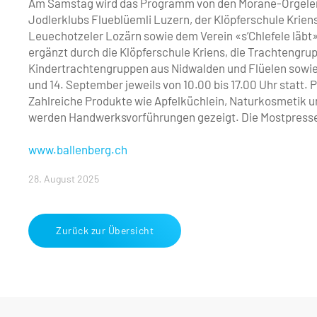
Am Samstag wird das Programm von den Moräne-Örgelern g
Jodlerklubs ­Flueblüemli Luzern, der Klöpferschule Krie
Leuechotzeler Lozärn sowie dem Verein «s’Chlefele läbt»
ergänzt durch die Klöpferschule Kriens, die Trachtengr
Kindertrachtengruppen aus Nidwalden und Flüelen sowie e
und 14. September jeweils von 10.00 bis 17.00 Uhr statt.
Zahlreiche Produkte wie Apfelküchlein, Naturkosmetik 
werden Handwerksvorführungen gezeigt. Die Mostpresse 
www.ballenberg.ch
28. August 2025
Zurück zur Übersicht