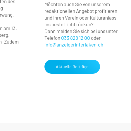
ten des
Möchten auch Sie von unserem
ig
redaktionellen Angebot profitieren
chwung,
und Ihren Verein oder Kulturanlass
ins beste Licht rücken?
n am 13.
Dann melden Sie sich bei uns unter
berg.
Telefon
033 828 12 00
oder
en. Zudem
info@anzeigerinterlaken.ch
Aktuelle Beiträge