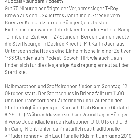
«Locals» auf dem Podest?
Gut 75 Minuten benötigte der Vorjahressieger T-Roy
Brown aus den USA letztes Jahr für die Strecke vom
Brienzer Kohlplatz an den Böniger Quai; bester
Einheimischer war der Interlakner Leander Hirt auf Rang
10 mit einer Zeit von 1:27 Stunden. Bei den Damen siegte
die Steffisburgerin Desirée Knecht. Mit Karin Jaun aus
Unterseen schaffte es eine Einheimische in einer Zeit von
1:33 Stunden aufs Podest. Sowohl Hirt wie auch Jaun
finden sich für die diesjährige Austragung erneut auf der
Startliste.
Halbmarathon und Staffelrennen finden am Sonntag, 12.
Oktober, statt. Der Startschuss in Brienz fällt um 11.00
Uhr. Der Transport der Läuferinnen und Läufer an den
Start erfolgt übrigens per Kursschiff ab Bönigen (Abfahrt
9.25 Uhr). Währenddessen sind am Vormittag in Bönigen
diverse Jugendläufe in den Kategorien U10, U13 und U16
im Gang. Nicht fehlen darf natürlich das traditionelle
«Pfüderirennen», ein Lauf für alle Kids mit Jahrgang 2019