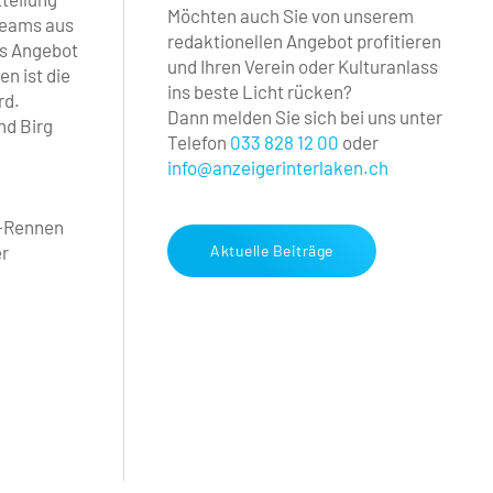
Möchten auch Sie von unserem
Teams aus
redaktionellen Angebot profitieren
s Angebot
und Ihren Verein oder Kulturanlass
n ist die
ins beste Licht rücken?
rd.
Dann melden Sie sich bei uns unter
nd Birg
Telefon
033 828 12 00
oder
info@anzeigerinterlaken.ch
o-Rennen
er
Aktuelle Beiträge