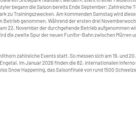
styler begann die Saison bereits Ende September: Zahlreiche 
park zu Trainingszwecken. Am kommenden Samstag wird diese
li in Betrieb genommen. Während der ersten drei Novemberwoche
r am 22. November der durchgehende Betrieb aufgenommen wi
rd die zweite Spur der neuen Funifor-Bahn zwischen Mürren u
thorn zahlreiche Events statt. So messen sich am 19. und 20.
getal. Im Januar 2026 finden die 82. internationalen Infern
 Swiss Snow Happening, das Saisonfinale von rund 1500 Schweiz