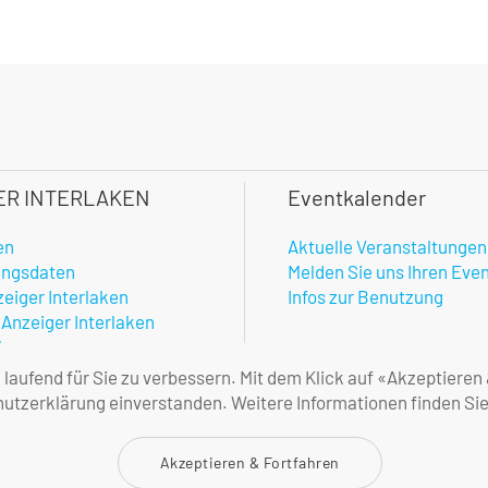
ER INTERLAKEN
Eventkalender
en
Aktuelle Veranstaltungen
ungsdaten
Melden Sie uns Ihren Eve
zeiger Interlaken
Infos zur Benutzung
 Anzeiger Interlaken
hner
enste
aufend für Sie zu verbessern. Mit dem Klick auf «Akzeptieren
amtlicher Anzeiger
tzerklärung einverstanden. Weitere Informationen finden Sie
ne Geschäftsbedingungen
Akzeptieren & Fortfahren