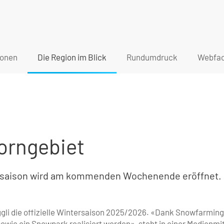
ionen
Die Region im Blick
Rundumdruck
Webfac
horngebiet
tsaison wird am kommenden Wochenende eröffnet. 
gli die offizielle Wintersaison 2025/2026. «Dank Snowfarmin
sowie ein Snowpark realisiert werden», steht in einer Medienmi