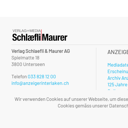
Verlag Schlaefli & Maurer AG
ANZEIG
Spielmatte 18
3800 Unterseen
Mediadat
Erschein
Telefon
033 828 12 00
Archiv An
info@anzeigerinterlaken.ch
125 Jahre
Onlinerec
Unsere Öffnungszeiten:
Notfalldi
Wir verwenden Cookies auf unserer Webseite, um diese l
Montag – Freitag
Vorteile 
Cookies gemäss unserer Datenschu
08.00 – 12.00 und 13.30 – 17.00 Uhr
Allgemei