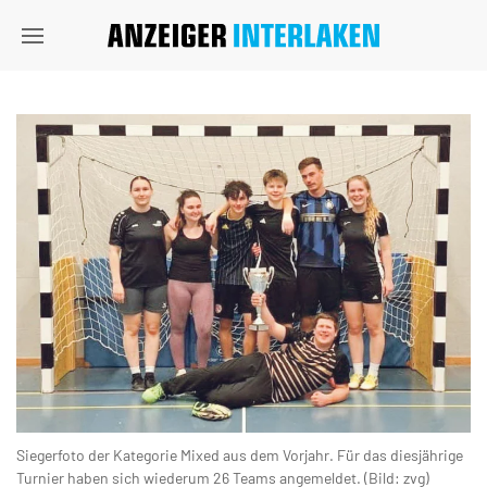
Siegerfoto der Kategorie Mixed aus dem Vorjahr. Für das diesjährige
Turnier haben sich wiederum 26 Teams angemeldet. (Bild: zvg)