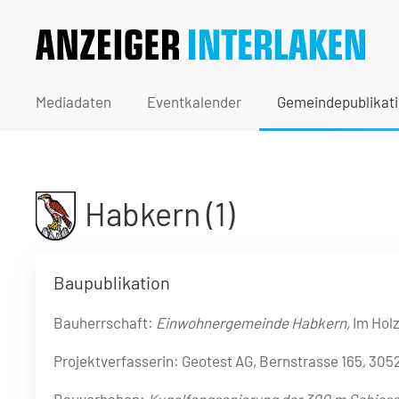
Mediadaten
Eventkalender
Gemeindepublikat
Habkern (1)
Baupublikation
Bauherrschaft:
Einwohnergemeinde Habkern,
Im Hol
Projektverfasserin: Geotest AG, Bernstrasse 165, 3052
Bauvorhaben:
Kugelfangsanierung der 300 m Schiess