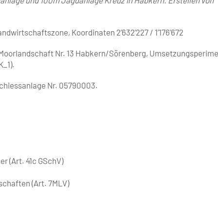
ndwirtschaftszone, Koordinaten 2’632’227 / 1’176’672
Moorlandschaft Nr. 13 Habkern/Sörenberg, Umsetzungsperime
_1).
Schiessanlage Nr. 05790003.
r (Art. 41c GSchV)
chaften (Art. 7MLV)