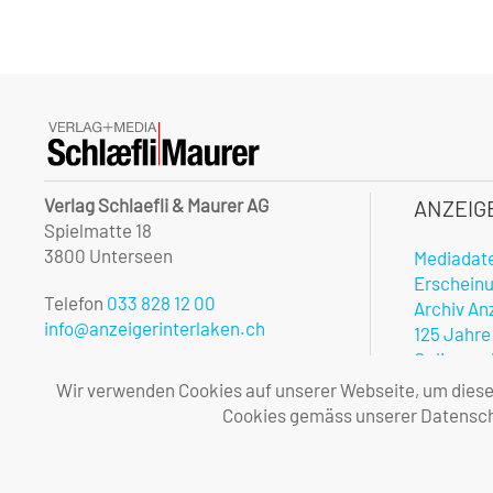
Verlag Schlaefli & Maurer AG
ANZEIG
Spielmatte 18
3800 Unterseen
Mediadat
Erschein
Telefon
033 828 12 00
Archiv An
info@anzeigerinterlaken.ch
125 Jahre
Onlinerec
Unsere Öffnungszeiten:
Notfalldi
Wir verwenden Cookies auf unserer Webseite, um diese l
Montag – Freitag
Vorteile 
Cookies gemäss unserer Datenschu
08.00 – 12.00 und 13.30 – 17.00 Uhr
Allgemei