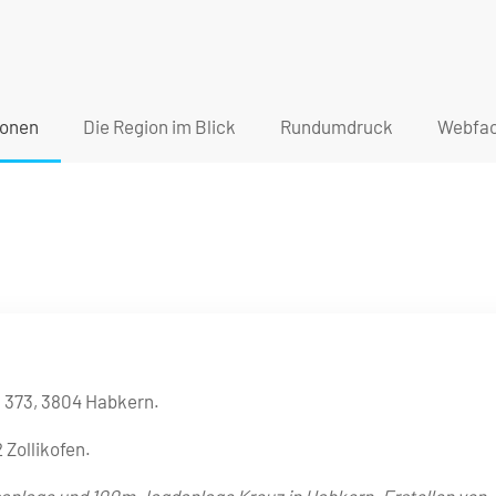
ionen
Die Region im Blick
Rundumdruck
Webfac
z 373, 3804 Habkern.
 Zollikofen.
anlage und 100m Jagdanlage Kreuz in Habkern. Erstellen von