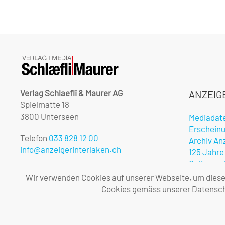
Verlag Schlaefli & Maurer AG
ANZEIG
Spielmatte 18
3800 Unterseen
Mediadat
Erschein
Telefon
033 828 12 00
Archiv An
info@anzeigerinterlaken.ch
125 Jahre
Onlinerec
Unsere Öffnungszeiten:
Notfalldi
Wir verwenden Cookies auf unserer Webseite, um diese l
Montag – Freitag
Vorteile 
Cookies gemäss unserer Datenschu
08.00 – 12.00 und 13.30 – 17.00 Uhr
Allgemei