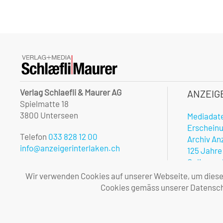
Verlag Schlaefli & Maurer AG
ANZEIG
Spielmatte 18
3800 Unterseen
Mediadat
Erschein
Telefon
033 828 12 00
Archiv An
info@anzeigerinterlaken.ch
125 Jahre
Onlinerec
Unsere Öffnungszeiten:
Notfalldi
Wir verwenden Cookies auf unserer Webseite, um diese l
Montag – Freitag
Vorteile 
Cookies gemäss unserer Datenschu
08.00 – 12.00 und 13.30 – 17.00 Uhr
Allgemei